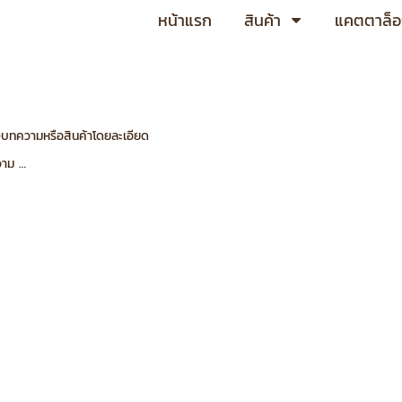
หน้าแรก
สินค้า
แคตตาล็
องบทความหรือสินค้าโดยละเอียด
วาม …